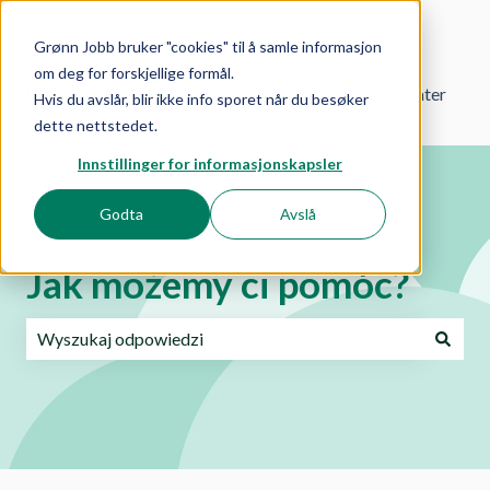
Polski
Pokaż podmenu do tłumaczenia
Grønn Jobb bruker "cookies" til å samle informasjon
om deg for forskjellige formål.
Hjelpesenter
Hvis du avslår, blir ikke info sporet når du besøker
dette nettstedet.
Innstillinger for informasjonskapsler
Godta
Avslå
Jak możemy ci pomóc?
Brak sugerowanych wyników, ponieważ pole wyszukiwania